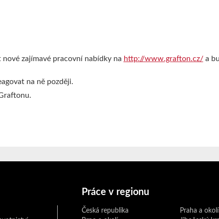
t nové zajímavé pracovní nabídky na
http://www.grafton.cz/
a bu
eagovat na ně později.
 Graftonu.
Práce v regionu
Česká republika
Praha a okolí