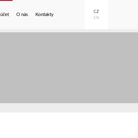
CZ
 účet
O nás
Kontakty
EN